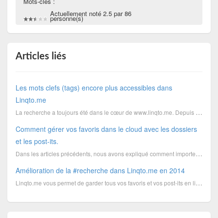
Mots-clés :
Actuellement noté 2.5 par 86
personne(s)
Articles liés
Les mots clefs (tags) encore plus accessibles dans
Linqto.me
La recherche a toujours été dans le cœur de www.linqto.me. Depuis la première version du site, le sy...
Comment gérer vos favoris dans le cloud avec les dossiers
et les post-its.
Dans les articles précédents, nous avons expliqué comment importer vos favoris dans le Cloud et c...
Amélioration de la #recherche dans Linqto.me en 2014
Linqto.me vous permet de garder tous vos favoris et vos post-its en ligne, et de les rendre accessib...